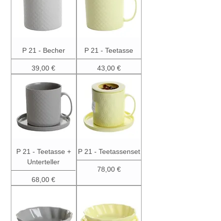
P 21 - Becher
P 21 - Teetasse
Preis
Preis
39,00 €
43,00 €
P 21 - Teetasse +
P 21 - Teetassenset
Unterteller
Preis
78,00 €
Preis
68,00 €