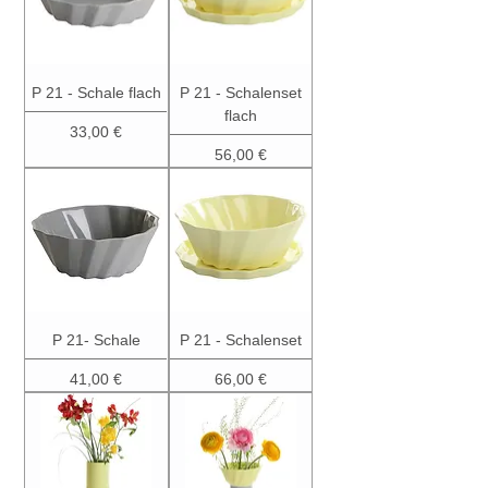
P 21 - Schale flach
P 21 - Schalenset
flach
Preis
33,00 €
Preis
56,00 €
P 21- Schale
P 21 - Schalenset
Preis
Preis
41,00 €
66,00 €