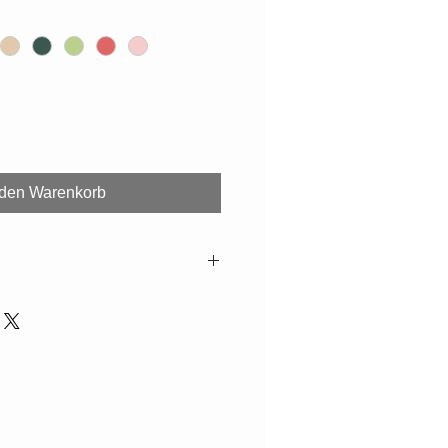
 den Warenkorb
eichungen zur Aufnahme sind
glich. Falls nicht lagernd,
 Wochen.
 geeignet.