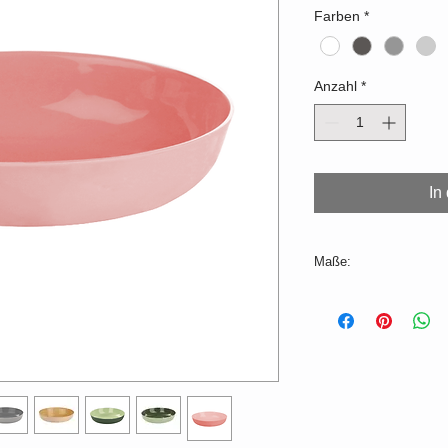
Farben
*
Anzahl
*
In
Maße:
ø=12cm, H=3cm
Volumen: 150ml
Farb- und Dekorabw
produktionsbedingt mö
Produktionszeit 2-3
Für die Spülmaschine