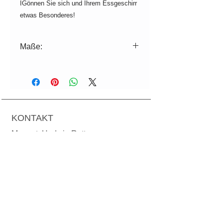
IGönnen Sie sich und Ihrem Essgeschirr
etwas Besonderes!
Maße:
ø=25,5cm H=11cm
Volumen: 3500 ml
Farbabweichungen zur Abbildung
sind produktionsbedingt möglich.
KONTAKT
Für die Spülmaschine geeignet.
Mag.art. Hedwig Rotter
Grundsteingasse 36/1-3
A-1160 Wien
T:
+43 699 1924 78 24
M:
office@manodesign.at
W:
www.manodesign.at