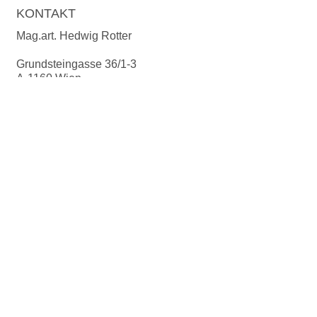
KONTAKT
Wochen.
Für die Spülmaschine geeignet.
Mag.art. Hedwig Rotter
Grundsteingasse 36/1-3
A-1160 Wien
T:
+43 699 1924 78 24
M:
office@manodesign.at
W:
www.manodesign.at
Öffnungszeiten:
Das Atelier ist zur Zeit wegen eines
Umzuges geschlossen
.
Weitere Infos folgen bald!
FOLLOW US