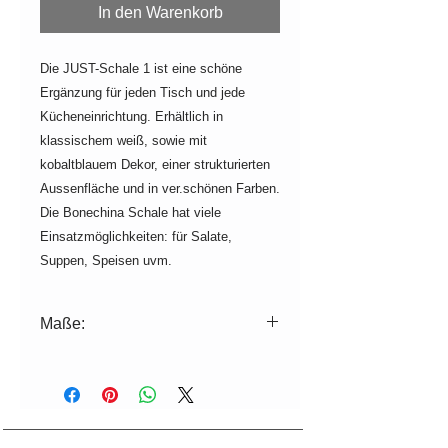
In den Warenkorb
Die JUST-Schale 1 ist eine schöne
Ergänzung für jeden Tisch und jede
Kücheneinrichtung. Erhältlich in
klassischem weiß, sowie mit
kobaltblauem Dekor, einer strukturierten
Aussenfläche und in ver.schönen Farben.
Die Bonechina Schale hat viele
Einsatzmöglichkeiten: für Salate,
Suppen, Speisen uvm.
Maße:
ø=10,5 cm H= 4,5 cm
Volumen: 170 ml
Da nicht immer alle Farben lagernd
sind, beträgt die Lieferzeit ca. 2-3