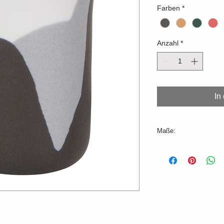
Farben
*
Anzahl
*
In
Maße:
ø=6,5cm, H=9cm
Volumen: 200ml
Farbabweichungen z
produktionsbedingt mö
Produktionszeit 2-3
Für die Spülmaschine