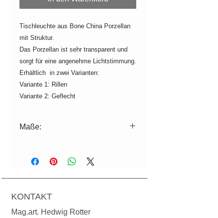
Tischleuchte aus Bone China Porzellan
mit Struktur.
Das Porzellan ist sehr transparent und
sorgt für eine angenehme Lichtstimmung.
Erhältlich in zwei Varianten:
Variante 1: Rillen
Variante 2: Geflecht
Maße:
Variante 1: ø=26,5cm H=16cm
Leistung: 230 Volt, max. 12 Watt
Energiesparlampe oder 730 Lumen
(entspricht 60 Watt) , Fassung E27,
Kabellänge 1.50m.
KONTAKT
Variante 2: ø=29cm H=16cm
Mag.art. Hedwig Rotter
Leistung: 230 Volt, max. 12 Watt