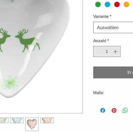
Variante
*
Auswählen
Anzahl
*
In
Maße:
L=12cm B=12cm H=