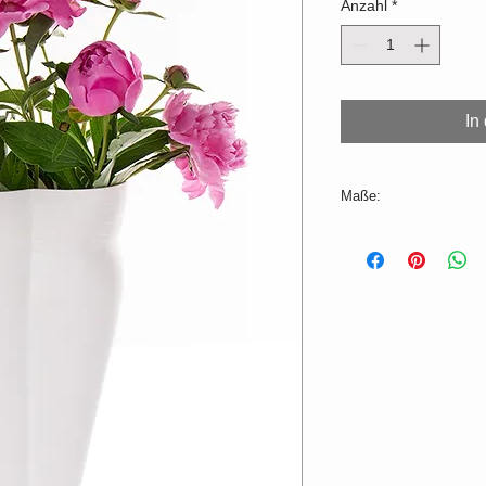
Anzahl
*
In
Maße:
H=33 cm ø=16cm
Farbabweichungen zu
produktionsbedingt m
Falls nicht lagernd, 