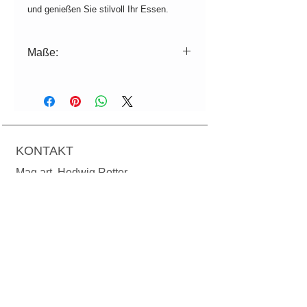
und genießen Sie stilvoll Ihr Essen.
Maße:
ø=25,5cm, H=2cm
Farbabweichungen zur Aufnahme
sind produktionsbedingt möglich.
Falls nicht lagernd, Produktionszeit 2-
KONTAKT
3 Wochen.
Für die Spülmaschine geeignet.
Mag.art. Hedwig Rotter
Grundsteingasse 36/1-3
A-1160 Wien
T:
+43 699 1924 78 24
M:
office@manodesign.at
W:
www.manodesign.at
Öffnungszeiten: