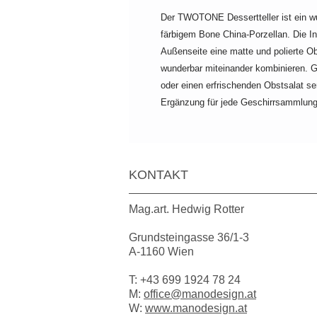
Der TWOTONE Dessertteller ist ein w
färbigem Bone China-Porzellan. Die Inn
Außenseite eine matte und polierte Ob
wunderbar miteinander kombinieren. 
oder einen erfrischenden Obstsalat serv
Ergänzung für jede Geschirrsammlun
KONTAKT
Mag.art. Hedwig Rotter
Grundsteingasse 36/1-3
A-1160 Wien
T:
+43 699 1924 78 24
M:
office@manodesign.at
W:
www.manodesign.at