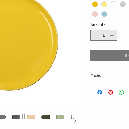
Anzahl
*
In
Maße:
ø=19cm, H=1cm
Farbabweichungen z
produktionsbedingt mö
Produktionszeit 2-3
Für die Spülmaschine