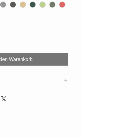
 den Warenkorb
ur Aufnahme sind
glich. Falls nicht lagernd,
 Wochen.
 und Mikrowelle geeignet.