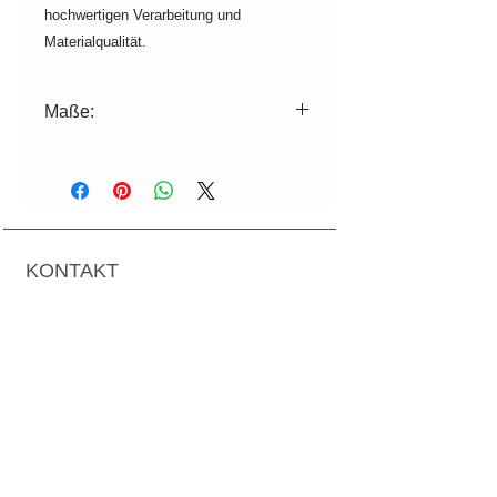
hochwertigen Verarbeitung und
Materialqualität.
Maße:
ø=8cm, H=10cm
Volumen: 350ml
Farb- und Dekorabweichungen zur
Aufnahme sind produktionsbedingt
KONTAKT
möglich. Falls nicht lagernd,
Produktionszeit 2-3 Wochen.
Mag.art. Hedwig Rotter
Für die Spülmaschine geeignet.
Grundsteingasse 36/1-3
A-1160 Wien
T:
+43 699 1924 78 24
M:
office@manodesign.at
W:
www.manodesign.at