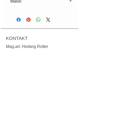
Maße:
ø=7cm H=7,5cm
Volumen: 150ml
Für die Spülmaschine geeignet.
KONTAKT
Mag.art. Hedwig Rotter
Grundsteingasse 36/1-3
A-1160 Wien
T:
+43 699 1924 78 24
M:
office@manodesign.at
W:
www.manodesign.at
Öffnungszeiten:
Das Atelier ist zur Zeit wegen eines
Umzuges geschlossen
.
Weitere Infos folgen bald!