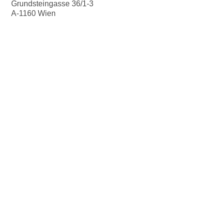
Grundsteingasse 36/1-3
A-1160 Wien
T:
+43 699 1924 78 24
M:
office@manodesign.at
W:
www.manodesign.at
Öffnungszeiten:
Das Atelier ist zur Zeit wegen eines
Umzuges geschlossen
.
Weitere Infos folgen bald!
FOLLOW US
AGB